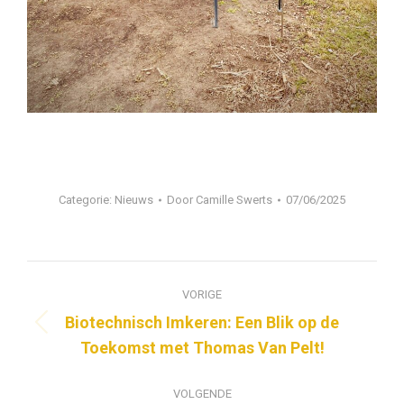
Categorie:
Nieuws
Door
Camille Swerts
07/06/2025
Bericht
VORIGE
navigatie
Biotechnisch Imkeren: Een Blik op de
Vorig
Toekomst met Thomas Van Pelt!
bericht
VOLGENDE