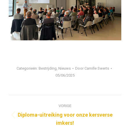
Categorieën:
Bestrijding
,
Nieuws
Door
Camille Swerts
05/06/2025
Bericht
VORIGE
navigatie
Diploma-uitreiking voor onze kersverse
Vorig
imkers!
bericht