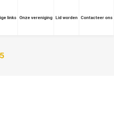
 links
ige links
Onze vereniging
Onze vereniging
Lid worden
Lid worden
Contacteer ons
Contacteer ons
5