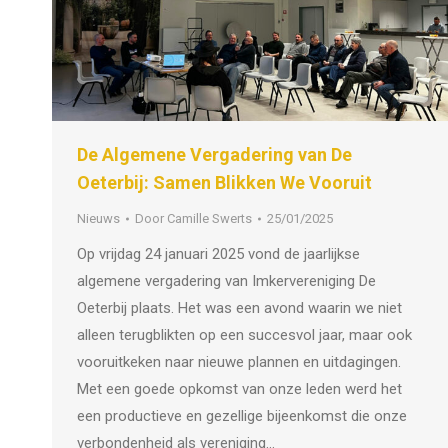
De Algemene Vergadering van De
Oeterbij: Samen Blikken We Vooruit
Nieuws
Door
Camille Swerts
25/01/2025
Op vrijdag 24 januari 2025 vond de jaarlijkse
algemene vergadering van Imkervereniging De
Oeterbij plaats. Het was een avond waarin we niet
alleen terugblikten op een succesvol jaar, maar ook
vooruitkeken naar nieuwe plannen en uitdagingen.
Met een goede opkomst van onze leden werd het
een productieve en gezellige bijeenkomst die onze
verbondenheid als vereniging…