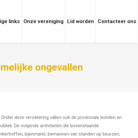
 links
ige links
Onze vereniging
Onze vereniging
Lid worden
Lid worden
Contacteer ons
Contacteer ons
amelijke ongevallen
s. Onder deze verzekering vallen ook de provinciale bonden en
 publiek. De volgende activiteiten die bovenstaande
imkertreffen, bijenmarkt, bemannen van standen op beurzen,