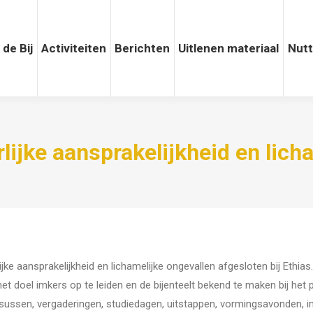
 de Bij
Activiteiten
Activiteiten
Berichten
Berichten
Uitlenen materiaal
Uitlenen materiaal
Nuttige
Nutt
lijke aansprakelijkheid en lich
ke aansprakelijkheid en lichamelijke ongevallen afgesloten bij Ethia
 het doel imkers op te leiden en de bijenteelt bekend te maken bij het
ursussen, vergaderingen, studiedagen, uitstappen, vormingsavonden, 