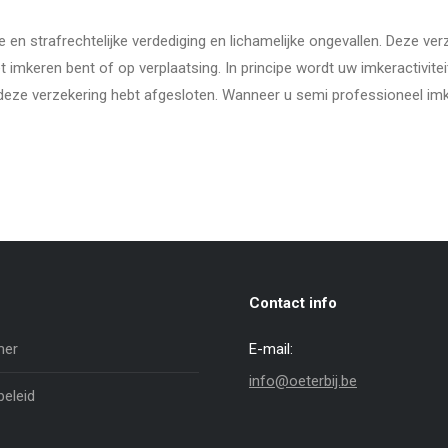
ke en strafrechtelijke verdediging en lichamelijke ongevallen. Deze ver
t imkeren bent of op verplaatsing. In principe wordt uw imkeractiviteit
deze verzekering hebt afgesloten. Wanneer u semi professioneel imke
Contact info
mer
E-mail:
info@oeterbij.be
beleid