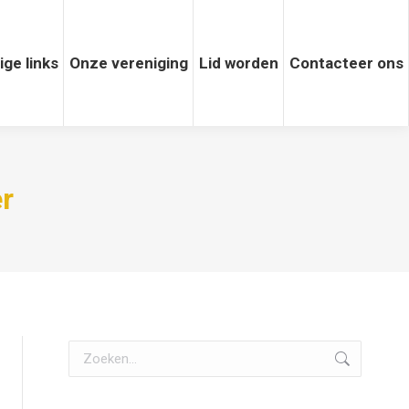
 links
ige links
Onze vereniging
Onze vereniging
Lid worden
Lid worden
Contacteer ons
Contacteer ons
r
Zoeken: