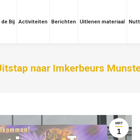
 de Bij
Activiteiten
Activiteiten
Berichten
Berichten
Uitlenen materiaal
Uitlenen materiaal
Nuttige
Nutt
Uitstap naar Imkerbeurs Munste
MRT
1