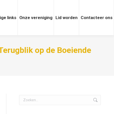
 links
ige links
Onze vereniging
Onze vereniging
Lid worden
Lid worden
Contacteer ons
Contacteer ons
 Terugblik op de Boeiende
Zoeken: