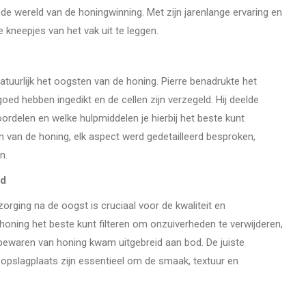
e wereld van de honingwinning. Met zijn jarenlange ervaring en
e kneepjes van het vak uit te leggen.
uurlijk het oogsten van de honing. Pierre benadrukte het
ed hebben ingedikt en de cellen zijn verzegeld. Hij deelde
oordelen en welke hulpmiddelen je hierbij het beste kunt
n van de honing, elk aspect werd gedetailleerd besproken,
n.
id
orging na de oogst is cruciaal voor de kwaliteit en
 honing het beste kunt filteren om onzuiverheden te verwijderen,
bewaren van honing kwam uitgebreid aan bod. De juiste
 opslagplaats zijn essentieel om de smaak, textuur en