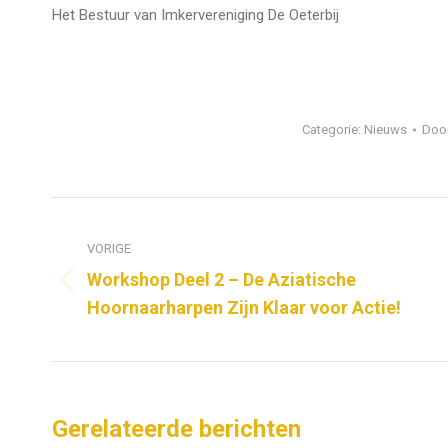
Het Bestuur van Imkervereniging De Oeterbij
Categorie:
Nieuws
Doo
Bericht
navigatie
VORIGE
Workshop Deel 2 – De Aziatische
Vorig
Hoornaarharpen Zijn Klaar voor Actie!
bericht
Gerelateerde berichten