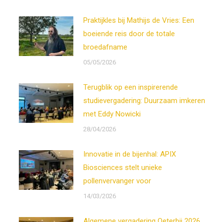
Praktijkles bij Mathijs de Vries: Een
boeiende reis door de totale
broedafname
05/05/2026
Terugblik op een inspirerende
studievergadering: Duurzaam imkeren
met Eddy Nowicki
28/04/2026
Innovatie in de bijenhal: APIX
Biosciences stelt unieke
pollenvervanger voor
14/03/2026
Algemene vergadering Oeterbij 2026