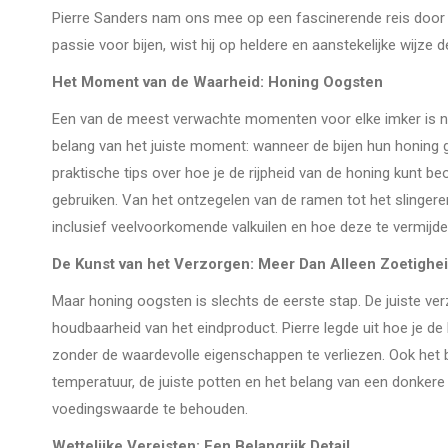
Pierre Sanders nam ons mee op een fascinerende reis door d
passie voor bijen, wist hij op heldere en aanstekelijke wijze d
Het Moment van de Waarheid: Honing Oogsten
Een van de meest verwachte momenten voor elke imker is nat
belang van het juiste moment: wanneer de bijen hun honing go
praktische tips over hoe je de rijpheid van de honing kunt be
gebruiken. Van het ontzegelen van de ramen tot het slingere
inclusief veelvoorkomende valkuilen en hoe deze te vermijde
De Kunst van het Verzorgen: Meer Dan Alleen Zoetighe
Maar honing oogsten is slechts de eerste stap. De juiste verz
houdbaarheid van het eindproduct. Pierre legde uit hoe je de
zonder de waardevolle eigenschappen te verliezen. Ook het 
temperatuur, de juiste potten en het belang van een donkere
voedingswaarde te behouden.
Wettelijke Vereisten: Een Belangrijk Detail