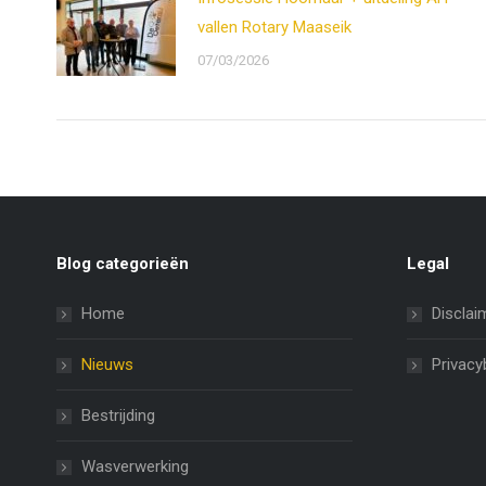
vallen Rotary Maaseik
07/03/2026
Blog categorieën
Legal
Home
Disclai
Nieuws
Privacy
Bestrijding
Wasverwerking