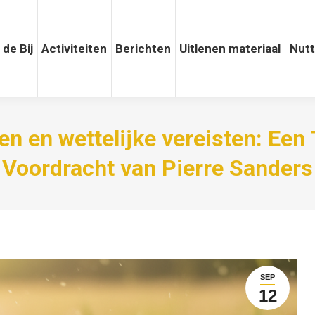
 de Bij
Activiteiten
Activiteiten
Berichten
Berichten
Uitlenen materiaal
Uitlenen materiaal
Nuttige
Nutt
n en wettelijke vereisten: Een
Voordracht van Pierre Sanders
SEP
12