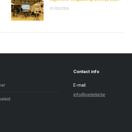
01/03/2026
Contact info
mer
E-mail:
info@oeterbij.be
beleid